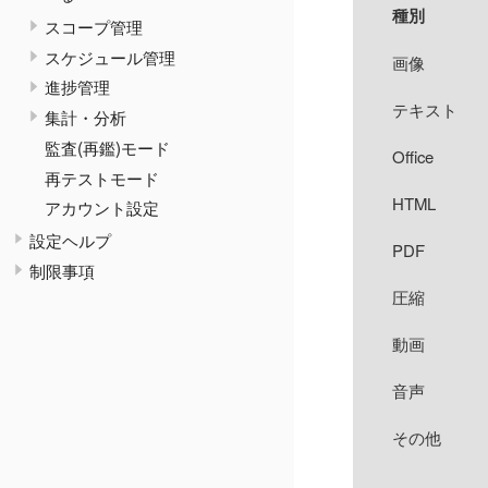
種別
スコープ管理
スケジュール管理
画像
進捗管理
テキスト
集計・分析
監査(再鑑)モード
Office
再テストモード
HTML
アカウント設定
設定ヘルプ
PDF
制限事項
圧縮
動画
音声
その他