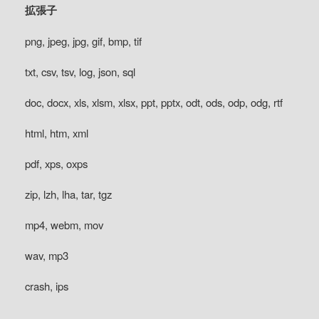
拡張子
png, jpeg, jpg, gif, bmp, tif
txt, csv, tsv, log, json, sql
doc, docx, xls, xlsm, xlsx, ppt, pptx, odt, ods, odp, odg, rtf
html, htm, xml
pdf, xps, oxps
zip, lzh, lha, tar, tgz
mp4, webm, mov
wav, mp3
crash, ips