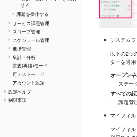
する
課題を操作する
サービス課題管理
スコープ管理
システムフ
スケジュール管理
進捗管理
以下の2つ
集計・分析
ターを適用
監査(再鑑)モード
再テストモード
オープン中
アカウント設定
ステー
設定ヘルプ
すべての課
制限事項
課題管
マイフィル
マイフィル