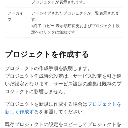
プロジェクトが表⽰されます。
アーカイ
アーカイブされたプロジェクトが⼀覧表⽰されま
ブ
す。
※終了‧コピー‧表⽰順序変更およびプロジェクト設
定へのリンクは無効です
プロジェクトを作成する
プロジェクトの作成手順を説明します。
プロジェクト作成時の設定は、サービス設定を引き継
いだ設定となります。サービス設定の編集は既存のプ
ロジェクトに影響しません。
プロジェクトを新規に作成する場合は
プロジェクトを
新しく作成する
を参照してください。
既存プロジェクトの設定をコピーしてプロジェクトを