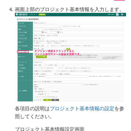
画面上部のプロジェクト基本情報を入力します。
各項目の説明は
プロジェクト基本情報の設定
を参
照してください。
プロジェクト基本情報設定画面