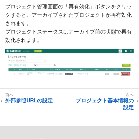
プロジェクト管理画面の「再有効化」ボタンをクリッ
クすると、アーカイブされたプロジェクトが再有効化
されます。
プロジェクトステータスはアーカイブ前の状態で再有
効化されます。
外部参照URLの設定
プロジェクト基本情報の
設定