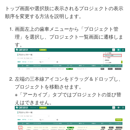
トップ画面や選択肢に表示されるプロジェクトの表示
順序を変更する方法を説明します。
画面左上の歯車メニューから「プロジェクト管
理」を選択し、プロジェクト一覧画面に遷移しま
す。
左端の三本線アイコンをドラッグ＆ドロップし、
プロジェクトを移動させます。
※「アーカイブ」タブではプロジェクトの並び替
えはできません。