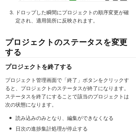
ドロップした瞬間にプロジェクトの順序変更が確
定され、適用箇所に反映されます。
プロジェクトのステータスを変更
する
プロジェクトを終了する
プロジェクト管理画面で「終了」ボタンをクリックす
ると、プロジェクトのステータスが終了になります。
ステータスを終了にすることで該当のプロジェクトは
次の状態になります。
読み込みのみとなり、編集ができなくなる
日次の進捗集計処理が停止する