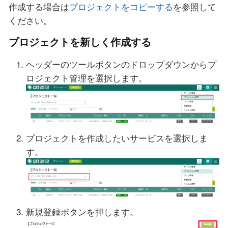
作成する場合は
プロジェクトをコピーする
を参照して
ください。
プロジェクトを新しく作成する
ヘッダーのツールボタンのドロップダウンからプ
ロジェクト管理を選択します。
プロジェクトを作成したいサービスを選択しま
す。
新規登録ボタンを押します。