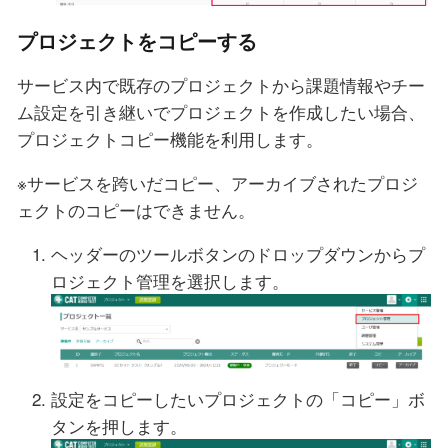
プロジェクトをコピーする
サービス内で既存のプロジェクトから課題情報やチー
ム設定を引き継いでプロジェクトを作成したい場合、
プロジェクトコピー機能を利用します。
※サービスを跨いだコピー、アーカイブされたプロジ
ェクトのコピーはできません。
ヘッダーのツールボタンのドロップダウンからプ
ロジェクト管理を選択します。
設定をコピーしたいプロジェクトの「コピー」ボ
タンを押します。