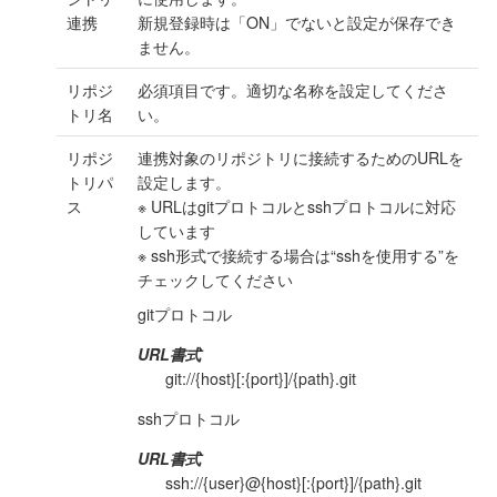
連携
新規登録時は「ON」でないと設定が保存でき
ません。
リポジ
必須項目です。適切な名称を設定してくださ
トリ名
い。
リポジ
連携対象のリポジトリに接続するためのURLを
トリパ
設定します。
ス
※ URLはgitプロトコルとsshプロトコルに対応
しています
※ ssh形式で接続する場合は“sshを使用する”を
チェックしてください
gitプロトコル
URL書式
git://{host}[:{port}]/{path}.git
sshプロトコル
URL書式
ssh://{user}@{host}[:{port}]/{path}.git